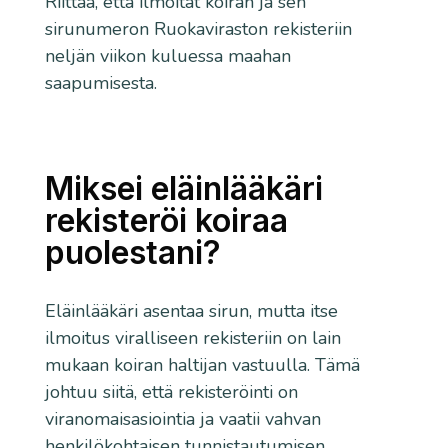
Riittää, että ilmoitat koiran ja sen
sirunumeron Ruokaviraston rekisteriin
neljän viikon kuluessa maahan
saapumisesta.
Miksei eläinlääkäri
rekisteröi koiraa
puolestani?
Eläinlääkäri asentaa sirun, mutta itse
ilmoitus viralliseen rekisteriin on lain
mukaan koiran haltijan vastuulla. Tämä
johtuu siitä, että rekisteröinti on
viranomaisasiointia ja vaatii vahvan
henkilökohtaisen tunnistautumisen.