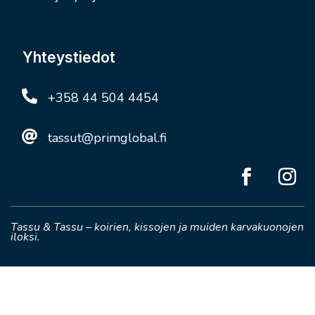
Yhteystiedot

+358 44 504 4454

tassut@primglobal.fi
Tassu & Tassu – koirien, kissojen ja muiden karvakuonojen
iloksi.