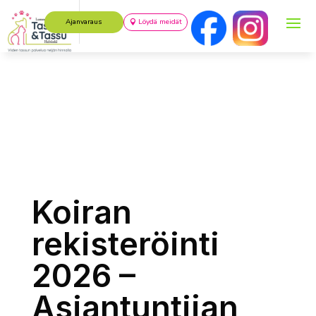
Ajanvaraus
Löydä meidät
Koiran
rekisteröinti
2026 –
Asiantuntijan