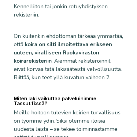
Kennelliiton tai jonkin rotuyhdistyksen
rekisteriin.
On kuitenkin ehdottoman tärkeää ymmärtää,
että
koira on silti ilmoitettava erikseen
uuteen, viralliseen Ruokaviraston
koirarekisteriin
. Aiemmat rekisteröinnit
eivät korvaa tätä lakisääteistä velvollisuutta.
Riittää, kun teet yllä kuvatun vaiheen 2.
Miten laki vaikuttaa palveluihimme
Tassut.fi:ssä?
Meille hoitoon tulevien koirien turvallisuus
on työmme ydin. Siksi olemme iloisia
uudesta laista – se tekee toiminnastamme