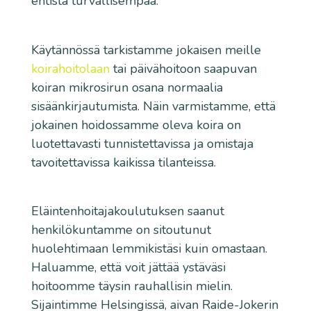
entistä turvallisempaa.
Käytännössä tarkistamme jokaisen meille
koirahoitolaan
tai päivähoitoon saapuvan
koiran mikrosirun osana normaalia
sisäänkirjautumista. Näin varmistamme, että
jokainen hoidossamme oleva koira on
luotettavasti tunnistettavissa ja omistaja
tavoitettavissa kaikissa tilanteissa.
Eläintenhoitajakoulutuksen saanut
henkilökuntamme on sitoutunut
huolehtimaan lemmikistäsi kuin omastaan.
Haluamme, että voit jättää ystäväsi
hoitoomme täysin rauhallisin mielin.
Sijaintimme Helsingissä, aivan Raide-Jokerin