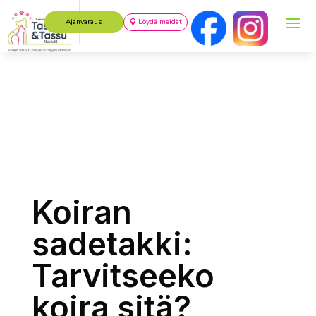
Ajanvaraus
Löydä meidät
Koiran
sadetakki:
Tarvitseeko
koira sitä?