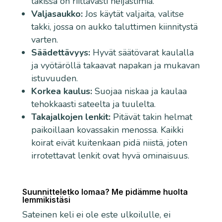
takissa on riittävästi heijastimia.
Valjasaukko:
Jos käytät valjaita, valitse
takki, jossa on aukko taluttimen kiinnitystä
varten.
Säädettävyys:
Hyvät säätövarat kaulalla
ja vyötäröllä takaavat napakan ja mukavan
istuvuuden.
Korkea kaulus:
Suojaa niskaa ja kaulaa
tehokkaasti sateelta ja tuulelta.
Takajalkojen lenkit:
Pitävät takin helmat
paikoillaan kovassakin menossa. Kaikki
koirat eivät kuitenkaan pidä niistä, joten
irrotettavat lenkit ovat hyvä ominaisuus.
Suunnitteletko lomaa? Me pidämme huolta
lemmikistäsi
Sateinen keli ei ole este ulkoilulle, ei