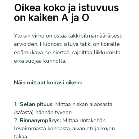
Oikea koko ja istuvuus
on kaiken A ja O
Yleisin virhe on ostaa takki silmämääräisesti
arvioiden. Huonosti istuva takki on koiralle
epämukava, se hiertää, rajoittaa liikkumista
eikä suojaa kunnolla.
Näin mittaat koirasi oikein:
Selän pituus:
Mittaa niskan alaosasta
(sä'ästä) hännän tyveen.
Rinnanympärys:
Mittaa rintakehän
leveimmästä kohdasta, aivan etujalkojen
takaa.