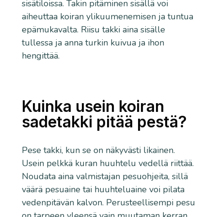
sisätiloissa. Takin pitäminen sisällä voi
aiheuttaa koiran ylikuumenemisen ja tuntua
epämukavalta. Riisu takki aina sisälle
tullessa ja anna turkin kuivua ja ihon
hengittää.
Kuinka usein koiran
sadetakki pitää pestä?
Pese takki, kun se on näkyvästi likainen.
Usein pelkkä kuran huuhtelu vedellä riittää.
Noudata aina valmistajan pesuohjeita, sillä
väärä pesuaine tai huuhteluaine voi pilata
vedenpitävän kalvon. Perusteellisempi pesu
on tarpeen yleensä vain muutaman kerran