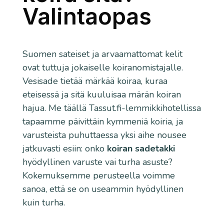
Valintaopas
Suomen sateiset ja arvaamattomat kelit
ovat tuttuja jokaiselle koiranomistajalle.
Vesisade tietää märkää koiraa, kuraa
eteisessä ja sitä kuuluisaa märän koiran
hajua. Me täällä Tassut.fi-lemmikkihotellissa
tapaamme päivittäin kymmeniä koiria, ja
varusteista puhuttaessa yksi aihe nousee
jatkuvasti esiin: onko
koiran sadetakki
hyödyllinen varuste vai turha asuste?
Kokemuksemme perusteella voimme
sanoa, että se on useammin hyödyllinen
kuin turha.