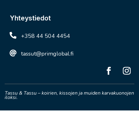
Yhteystiedot

+358 44 504 4454

tassut@primglobal.fi
Tassu & Tassu – koirien, kissojen ja muiden karvakuonojen
iloksi.