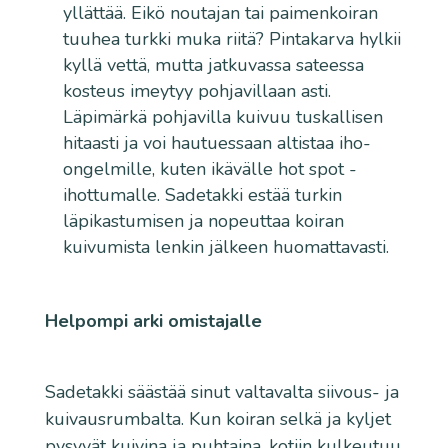
yllättää. Eikö noutajan tai paimenkoiran
tuuhea turkki muka riitä? Pintakarva hylkii
kyllä vettä, mutta jatkuvassa sateessa
kosteus imeytyy pohjavillaan asti.
Läpimärkä pohjavilla kuivuu tuskallisen
hitaasti ja voi hautuessaan altistaa iho-
ongelmille, kuten ikävälle hot spot -
ihottumalle. Sadetakki estää turkin
läpikastumisen ja nopeuttaa koiran
kuivumista lenkin jälkeen huomattavasti.
Helpompi arki omistajalle
Sadetakki säästää sinut valtavalta siivous- ja
kuivausrumbalta. Kun koiran selkä ja kyljet
pysyvät kuivina ja puhtaina, kotiin kulkeutuu