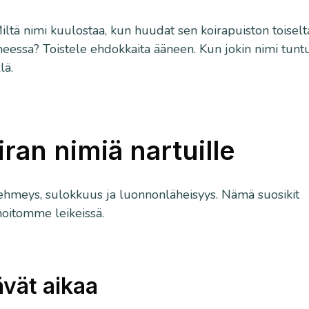
iltä nimi kuulostaa, kun huudat sen koirapuiston toiselt
neessa? Toistele ehdokkaita ääneen. Kun jokin nimi tunt
lä.
ran nimiä nartuille
pehmeys, sulokkuus ja luonnonläheisyys. Nämä suosikit
hoitomme leikeissä.
ävät aikaa