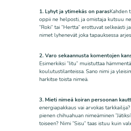
1. Lyhyt ja ytimekäs on paras
Kahden t
oppii ne helposti, ja omistaja kutsuu 
”Roki” tai ”Hertta” erottuvat selkeästi
nimet lyhenevät joka tapauksessa arjes
2. Varo sekaannusta komentojen kan
Esimerkiksi ”Iitu” muistuttaa hämmentä
koulutustilanteissa. Sano nimi ja yleis
harkitse toista nimeä.
3. Mieti nimeä koiran persoonan kaut
energiapakkaus vai arvokas tarkkailija?
pienen chihuahuan nimeäminen ”Jätiksi” 
toiseen? Nimi ”Sisu” taas istuu kuin v