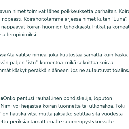
avun nimet toimivat lähes poikkeuksetta parhaiten. Koir
ne nopeasti. Koirahoitolamme arjessa nimet kuten ”Luna”,
 ja nappaavat koiran huomion tehokkaasti. Pitkät ja komea
sa lempinimiksi.
ssa
Älä valitse nimeä, joka kuulostaa samalta kuin käsky.
vän paljon ”istu”-komentoa, mikä sekoittaa koiraa
immät käskyt peräkkäin ääneen. Jos ne sulautuvat toisiins
ta
Onko pentusi rauhallinen pohdiskelija, loputon
 Nimi voi heijastaa koiran luonnetta tai ulkonäköä. Toki
on hauska vitsi, mutta jaksatko selittää sitä vuodesta
alettu periksiantamattomalle suomenpystykorvalle.