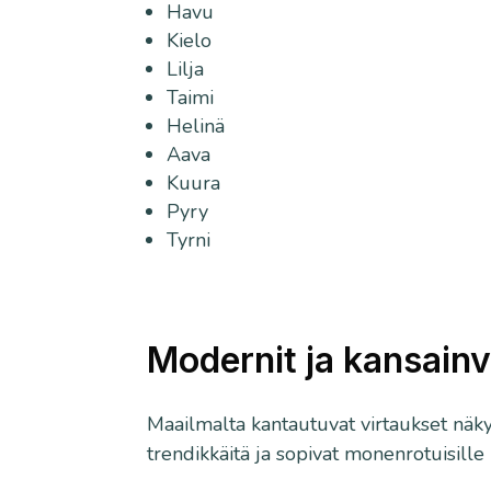
Havu
Kielo
Lilja
Taimi
Helinä
Aava
Kuura
Pyry
Tyrni
Modernit ja kansainvä
Maailmalta kantautuvat virtaukset näky
trendikkäitä ja sopivat monenrotuisille k