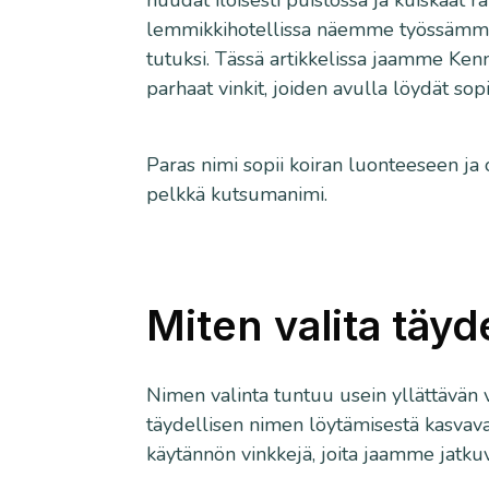
huudat iloisesti puistossa ja kuiskaat 
lemmikkihotellissa näemme työssämme sa
tutuksi. Tässä artikkelissa jaamme Ken
parhaat vinkit, joiden avulla löydät sop
Paras nimi sopii koiran luonteeseen ja 
pelkkä kutsumanimi.
Miten valita täyd
Nimen valinta tuntuu usein yllättävän v
täydellisen nimen löytämisestä kasvavat.
käytännön vinkkejä, joita jaamme jatku