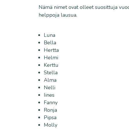
Nämä nimet ovat olleet suosittuja vuode
helppoja lausua.
Luna
Bella
Hertta
Helmi
Kerttu
Stella
Alma
Nelli
Iines
Fanny
Ronja
Pipsa
Molly