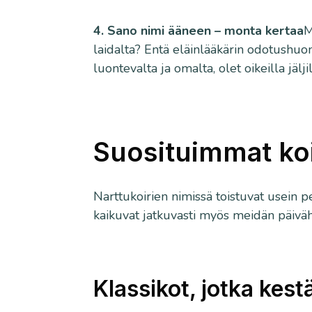
4. Sano nimi ääneen – monta kertaa
M
laidalta? Entä eläinlääkärin odotushuo
luontevalta ja omalta, olet oikeilla jäljil
Suosituimmat koi
Narttukoirien nimissä toistuvat usein 
kaikuvat jatkuvasti myös meidän päivä
Klassikot, jotka kest