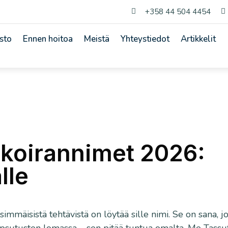
+358 44 504 4454


sto
Ennen hoitoa
Meistä
Yhteystiedot
Artikkelit
koirannimet 2026:
lle
immäisistä tehtävistä on löytää sille nimi. Se on sana, j