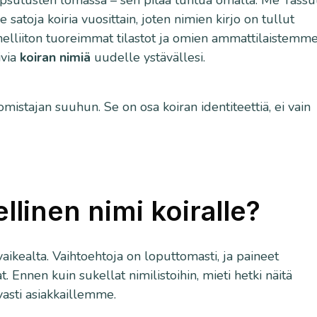
rapsutusten lomassa – sen pitää tuntua omalta. Me Tassut
toja koiria vuosittain, joten nimien kirjo on tullut
nelliiton tuoreimmat tilastot ja omien ammattilaistemm
ivia
koiran nimiä
uudelle ystävällesi.
omistajan suuhun. Se on osa koiran identiteettiä, ei vain
ellinen nimi koiralle?
aikealta. Vaihtoehtoja on loputtomasti, ja paineet
 Ennen kuin sukellat nimilistoihin, mieti hetki näitä
vasti asiakkaillemme.