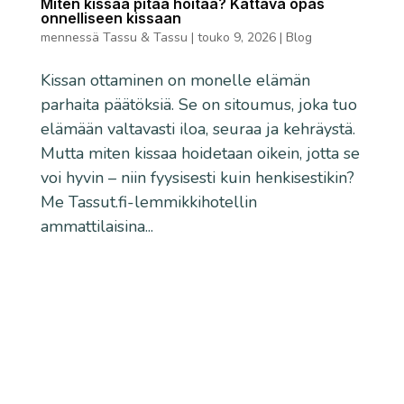
Miten kissaa pitää hoitaa? Kattava opas
onnelliseen kissaan
mennessä
Tassu & Tassu
|
touko 9, 2026
|
Blog
Kissan ottaminen on monelle elämän
parhaita päätöksiä. Se on sitoumus, joka tuo
elämään valtavasti iloa, seuraa ja kehräystä.
Mutta miten kissaa hoidetaan oikein, jotta se
voi hyvin – niin fyysisesti kuin henkisestikin?
Me Tassut.fi-lemmikkihotellin
ammattilaisina...