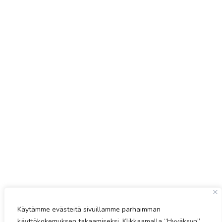
Käytämme evästeitä sivuillamme parhaimman
käyttökokemuksen takaamiseksi. Klikkaamalla “Hyväksyn”,