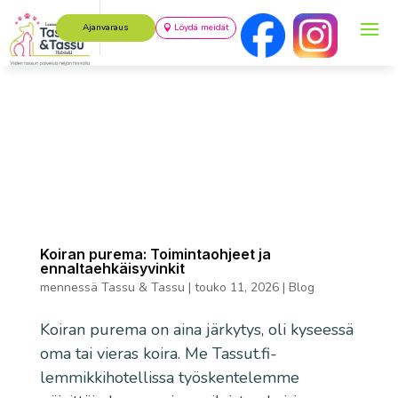
Ajanvaraus
Löydä meidät
Koiran purema: Toimintaohjeet ja
ennaltaehkäisyvinkit
mennessä
Tassu & Tassu
|
touko 11, 2026
|
Blog
Koiran purema on aina järkytys, oli kyseessä
oma tai vieras koira. Me Tassut.fi-
lemmikkihotellissa työskentelemme