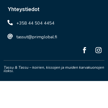
Yhteystiedot

+358 44 504 4454

tassut@primglobal.fi
Tassu & Tassu – koirien, kissojen ja muiden karvakuonojen
iloksi.