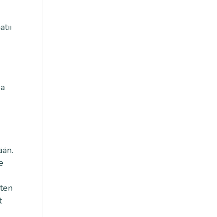
atii
ua
ään.
e
uten
t