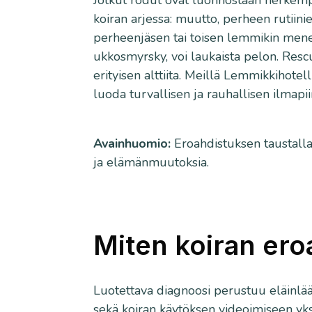
Jotkut rodut ovat luonnostaan herkempi
koiran arjessa: muutto, perheen rutiini
perheenjäsen tai toisen lemmikin menet
ukkosmyrsky, voi laukaista pelon. Resc
erityisen alttiita. Meillä Lemmikkihot
luoda turvallisen ja rauhallisen ilmapiir
Avainhuomio:
Eroahdistuksen taustall
ja elämänmuutoksia.
Miten koiran er
Luotettava diagnoosi perustuu eläinlää
sekä koiran käytöksen videoimiseen yk