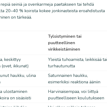
 repiä seiniä ja ovenkarmeja paetakseen tai tehdä
iolta 20–40 % koirista kokee jonkinasteista eroahdistusta
minen on tärkeää.
Tylsistyminen tai
puutteellinen
virikkeistäminen
a, keskittyy
Yleistä tuhoamista, leikkisää ta
(ovet, ikkunat)
turhautunutta
tunut haukku, ulina
Satunnainen haukku,
n
esimerkiksi reaktiona ääniin
ja ulostaminen
Harvinaisempaa, voi liittyä
koira on sisäsiisti
puutteelliseen koulutukseen