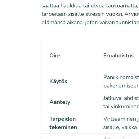
saattaa haukkua tai ulvoa taukoamatta,
tarpeitaan sisälle stressin vuoksi. Arv
elämänsä aikana, joten vaivan tunnista
Oire
Eroahdistus
Paniikinomaist
Käytös
pakenemiseen 
Jatkuva, ahdis
Ääntely
tai vinkumine
Tarpeiden
Virtsaaminen 
tekeminen
sisälle, vaikka 