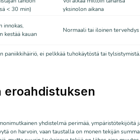
istajan lähdön
Voi alkaa milloin tahansa
nsä < 30 min)
yksinolon aikana
n innokas,
Normaali tai iloinen tervehdys
n kestää kauan
paniikkihäiriö, ei pelkkää tuhokäytöstä tai tylsistymistä
n eroahdistuksen
 monimutkainen yhdistelmä perimää, ympäristötekijöitä j
 syytä on harvoin, vaan taustalla on monen tekijän summa