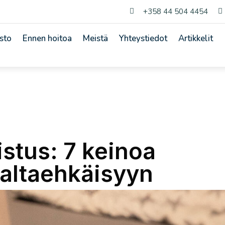
+358 44 504 4454


sto
Ennen hoitoa
Meistä
Yhteystiedot
Artikkelit
stus: 7 keinoa
naltaehkäisyyn