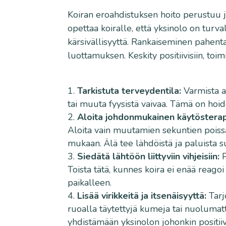
Koiran eroahdistuksen hoito perustuu 
opettaa koiralle, että yksinolo on turval
kärsivällisyyttä. Rankaiseminen pahentaa
luottamuksen. Keskity positiivisiin, toimi
Tarkistuta terveydentila:
Varmista ai
tai muuta fyysistä vaivaa. Tämä on hoi
Aloita johdonmukainen käytösterap
Aloita vain muutamien sekuntien poissa
mukaan. Älä tee lähdöistä ja paluista 
Siedätä lähtöön liittyviin vihjeisiin:
P
Toista tätä, kunnes koira ei enää reago
paikalleen.
Lisää virikkeitä ja itsenäisyyttä:
Tarjo
ruoalla täytettyjä kumeja tai nuolumatt
yhdistämään yksinolon johonkin positiiv