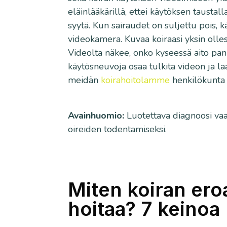
eläinlääkärillä, ettei käytöksen taustall
syytä. Kun sairaudet on suljettu pois, 
videokamera. Kuvaa koiraasi yksin olles
Videolta näkee, onko kyseessä aito pani
käytösneuvoja osaa tulkita videon ja l
meidän
koirahoitolamme
henkilökunta t
Avainhuomio:
Luotettava diagnoosi vaat
oireiden todentamiseksi.
Miten koiran ero
hoitaa? 7 keinoa