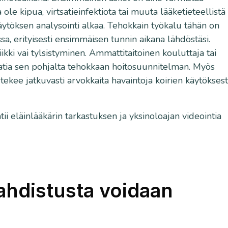
a ole kipua, virtsatieinfektiota tai muuta lääketieteellistä
käytöksen analysointi alkaa. Tehokkain työkalu tähän on
sa, erityisesti ensimmäisen tunnin aikana lähdöstäsi.
ikki vai tylsistyminen. Ammattitaitoinen kouluttaja tai
aatia sen pohjalta tehokkaan hoitosuunnitelman. Myös
ekee jatkuvasti arvokkaita havaintoja koirien käytöksest
ii eläinlääkärin tarkastuksen ja yksinoloajan videointia
ahdistusta voidaan