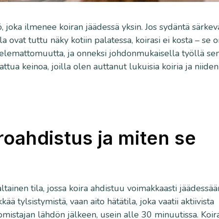
ö, joka ilmenee koiran jäädessä yksin. Jos sydäntä särkev
lla ovat tuttu näky kotiin palatessa, koirasi ei kosta – se 
telemattomuutta, ja onneksi johdonmukaisella työllä se
ttua keinoa, joilla olen auttanut lukuisia koiria ja niiden
roahdistus ja miten se
altainen tila, jossa koira ahdistuu voimakkaasti jäädessää
ä tylsistymistä, vaan aito hätätila, joka vaatii aktiivista
n omistajan lähdön jälkeen, usein alle 30 minuutissa. Koir