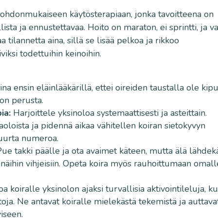
johdonmukaiseen käytösterapiaan, jonka tavoitteena on
lista ja ennustettavaa. Hoito on maraton, ei sprintti, ja va
 tilannetta aina, sillä se lisää pelkoa ja rikkoo
viksi todettuihin keinoihin.
na ensin eläinlääkärillä, ettei oireiden taustalla ole kip
don perusta.
ia:
Harjoittele yksinoloa systemaattisesti ja asteittain.
oloista ja pidennä aikaa vähitellen koiran sietokyvyn
suurta numeroa.
ue takki päälle ja ota avaimet käteen, mutta älä lähdek
i näihin vihjeisiin. Opeta koira myös rauhoittumaan omall
a koiralle yksinolon ajaksi turvallisia aktivointileluja, k
oja. Ne antavat koiralle mielekästä tekemistä ja auttava
iseen.