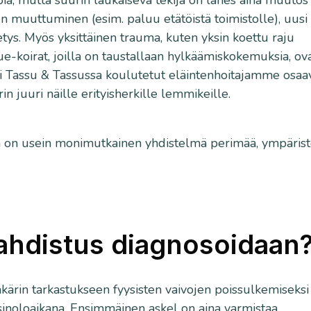
ä, mutta suurin laukaiseva tekijä on lähes aina muutos
en muuttuminen (esim. paluu etätöistä toimistolle), uusi
ys. Myös yksittäinen trauma, kuten yksin koettu raju
ue-koirat, joilla on taustallaan hylkäämiskokemuksia, ov
elli Tassu & Tassussa koulutetut eläintenhoitajamme osaa
in juuri näille erityisherkille lemmikeille.
a on usein monimutkainen yhdistelmä perimää, ympäris
oahdistus diagnosoidaan
kärin tarkastukseen fyysisten vaivojen poissulkemiseksi
sinoloaikana. Ensimmäinen askel on aina varmistaa