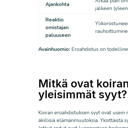
Alkaa pian om
Ajankohta
jälkeen (ylee
Reaktio
Ylikorostunee
omistajan
rauhoittumine
paluuseen
Avainhuomio:
Eroahdistus on todellinen 
Mitkä ovat koira
yleisimmät syyt?
Koiran eroahdistuksen syyt ovat usein
äkillisiä elämänmuutoksia. Yksittäistä