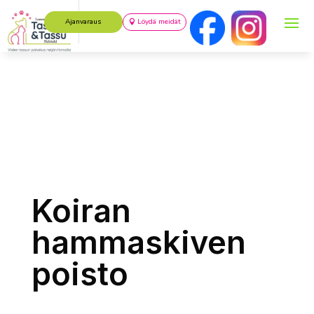
Ajanvaraus
Löydä meidät
Koiran
hammaskiven
poisto