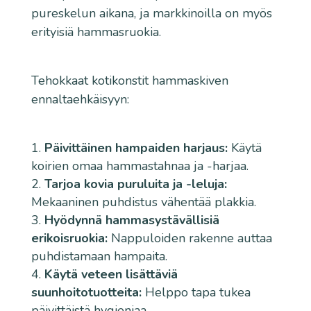
pureskelun aikana, ja markkinoilla on myös
erityisiä hammasruokia.
Tehokkaat kotikonstit hammaskiven
ennaltaehkäisyyn:
Päivittäinen hampaiden harjaus:
Käytä
koirien omaa hammastahnaa ja -harjaa.
Tarjoa kovia puruluita ja -leluja:
Mekaaninen puhdistus vähentää plakkia.
Hyödynnä hammasystävällisiä
erikoisruokia:
Nappuloiden rakenne auttaa
puhdistamaan hampaita.
Käytä veteen lisättäviä
suunhoitotuotteita:
Helppo tapa tukea
päivittäistä hygieniaa.