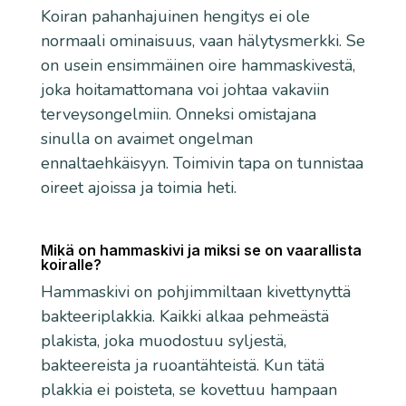
Koiran pahanhajuinen hengitys ei ole
normaali ominaisuus, vaan hälytysmerkki. Se
on usein ensimmäinen oire hammaskivestä,
joka hoitamattomana voi johtaa vakaviin
terveysongelmiin. Onneksi omistajana
sinulla on avaimet ongelman
ennaltaehkäisyyn. Toimivin tapa on tunnistaa
oireet ajoissa ja toimia heti.
Mikä on hammaskivi ja miksi se on vaarallista
koiralle?
Hammaskivi on pohjimmiltaan kivettynyttä
bakteeriplakkia. Kaikki alkaa pehmeästä
plakista, joka muodostuu syljestä,
bakteereista ja ruoantähteistä. Kun tätä
plakkia ei poisteta, se kovettuu hampaan