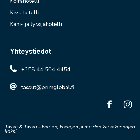
Koirahotelli
Kissahotelli
Kani- ja Jyrsijähotelli
Yhteystiedot

+358 44 504 4454

tassut@primglobal.fi
Tassu & Tassu – koirien, kissojen ja muiden karvakuonojen
iloksi.