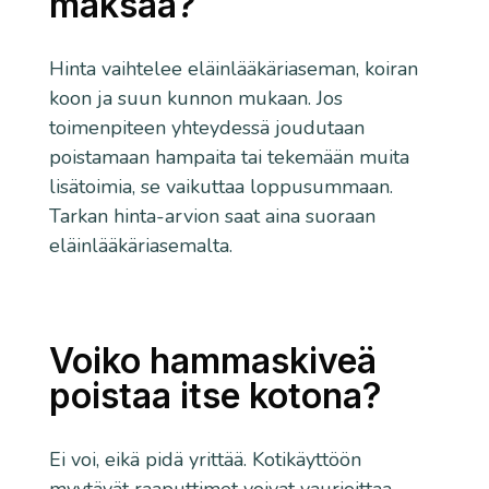
maksaa?
Hinta vaihtelee eläinlääkäriaseman, koiran
koon ja suun kunnon mukaan. Jos
toimenpiteen yhteydessä joudutaan
poistamaan hampaita tai tekemään muita
lisätoimia, se vaikuttaa loppusummaan.
Tarkan hinta-arvion saat aina suoraan
eläinlääkäriasemalta.
Voiko hammaskiveä
poistaa itse kotona?
Ei voi, eikä pidä yrittää. Kotikäyttöön
myytävät raaputtimet voivat vaurioittaa